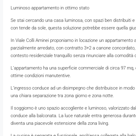
Luminoso appartamento in ottimo stato
Se stai cercando una casa luminosa, con spazi ben distribuiti e 
con tende da sole, questa soluzione potrebbe essere quella giu
In Viale Colli Aminei proponiamo in locazione un appartamento a
parzialmente arredato, con contratto 3+2 a canone concordato, i
contesto residenziale tranquillo senza rinunciare alla comodità d
L’appartamento ha una superficie commerciale di circa 97 mq, co
ottime condizioni manutentive.
L’ingresso conduce ad un disimpegno che distribuisce in modo na
una chiara separazione tra zona giorno e zona notte.
Il soggiorno è uno spazio accogliente e luminoso, valorizzato da
conduce alla balconata. La luce naturale entra generosa durante
diventa una piacevole estensione della zona living.
La cucina è separata e funzionale, anch’essa collegata alla ba