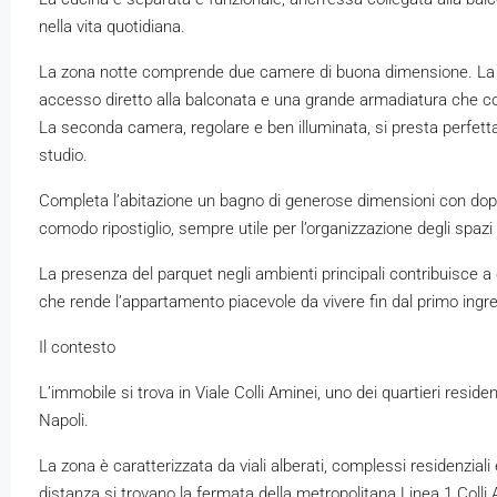
nella vita quotidiana.
La zona notte comprende due camere di buona dimensione. La 
accesso diretto alla balconata e una grande armadiatura che co
La seconda camera, regolare e ben illuminata, si presta perf
studio.
Completa l’abitazione un bagno di generose dimensioni con dopp
comodo ripostiglio, sempre utile per l’organizzazione degli spazi
La presenza del parquet negli ambienti principali contribuisce 
che rende l’appartamento piacevole da vivere fin dal primo ingr
Il contesto
L’immobile si trova in Viale Colli Aminei, uno dei quartieri residen
Napoli.
La zona è caratterizzata da viali alberati, complessi residenzial
distanza si trovano la fermata della metropolitana Linea 1 Colli 