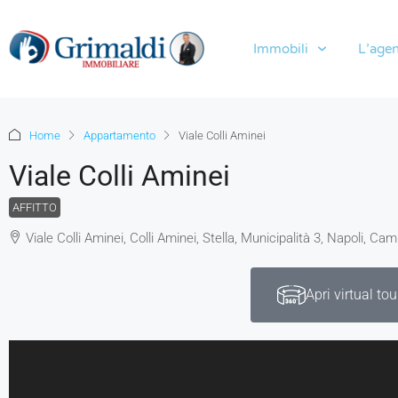
Immobili
L’agen
Home
Appartamento
Viale Colli Aminei
Viale Colli Aminei
AFFITTO
Viale Colli Aminei, Colli Aminei, Stella, Municipalità 3, Napoli, Cam
Apri virtual tou