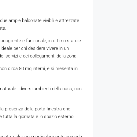
due ampie balconate vivibili e attrezzate
sta.
ccogliente e funzionale, in ottimo stato e
deale per chi desidera vivere in un
ei servizi e dei collegamenti della zona.
n circa 80 mq interni, e si presenta in
turale i diversi ambienti della casa, con
lla presenza della porta finestra che
 tutta la giornata e lo spazio esterno
lconata, soluzione particolarmente comoda