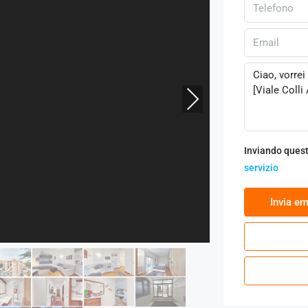
Next
Inviando quest
servizio
‏Invia em