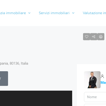
zia immobiliare
Servizi immobiliari
Valutazione i
pania, 80136, Italia
r
Mag