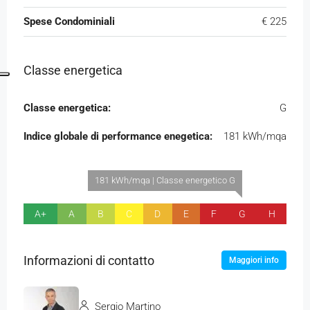
Spese Condominiali
€ 225
Classe energetica
Classe energetica:
G
Indice globale di performance enegetica:
181 kWh/mqa
181 kWh/mqa | Classe energetico G
A+
A
B
C
D
E
F
G
H
Informazioni di contatto
Maggiori info
Sergio Martino