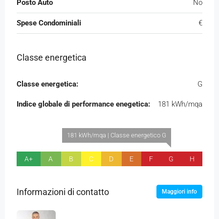
Posto Auto
No
Spese Condominiali
€
Classe energetica
Classe energetica:
G
Indice globale di performance enegetica:
181 kWh/mqa
181 kWh/mqa | Classe energetico G
A+
A
B
C
D
E
F
G
H
Informazioni di contatto
Maggiori info