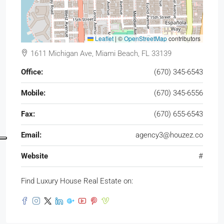
Leaflet
|
©
OpenStreetMap
contributors
1611 Michigan Ave, Miami Beach, FL 33139
Office:
(670) 345-6543
Mobile:
(670) 345-6556
Fax:
(670) 655-6543
Email:
agency3@houzez.co
Website
#
Find Luxury House Real Estate on: