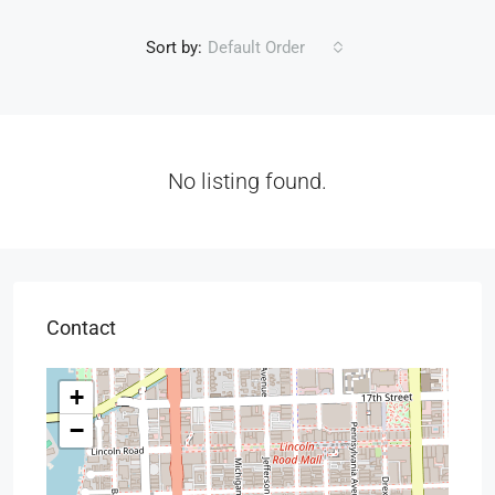
Sort by:
Default Order
No listing found.
Contact
+
−