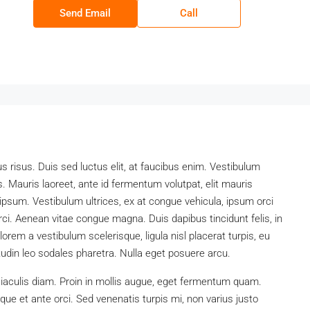
Send Email
Call
sus risus. Duis sed luctus elit, at faucibus enim. Vestibulum
s. Mauris laoreet, ante id fermentum volutpat, elit mauris
et ipsum. Vestibulum ultrices, ex at congue vehicula, ipsum orci
rci. Aenean vitae congue magna. Duis dapibus tincidunt felis, in
orem a vestibulum scelerisque, ligula nisl placerat turpis, eu
itudin leo sodales pharetra. Nulla eget posuere arcu.
iaculis diam. Proin in mollis augue, eget fermentum quam.
e et ante orci. Sed venenatis turpis mi, non varius justo