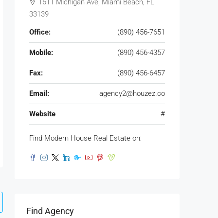
1611 Michigan Ave, Miami Beach, FL
33139
Office:
(890) 456-7651
Mobile:
(890) 456-4357
Fax:
(890) 456-6457
Email:
agency2@houzez.co
Website
#
Find Modern House Real Estate on:
Find Agency