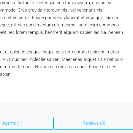
us efficitur. Pellentesque nec turpis viverra, cursus ex
 commodo. Cras gravida interdum nisl, vel venenatis nisl
ium et eu purus. Fusce purus ex, placerat et eros quis, lacinia
elerisque, elit nec condimentum ullamcorper, sem enim commodo
a velit nec lorem tempus, hendrerit aliquam sapien lacinia. Aenean
t ut dolor. In congue, neque quis fermentum tincidunt, metus
is. Vivamus nec molestie sapien. Maecenas aliquet sit amet odio
ien rutrum tempus. Nullam nec maximus nunc. Fusce ultrices
sapien.
Agents (1)
Reviews (0)