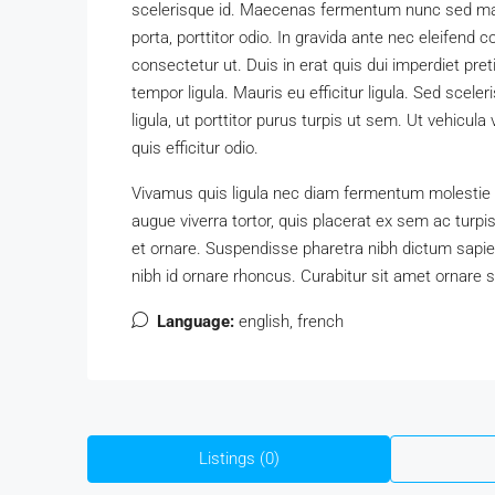
scelerisque id. Maecenas fermentum nunc sed maxim
porta, porttitor odio. In gravida ante nec eleifend
consectetur ut. Duis in erat quis dui imperdiet pret
tempor ligula. Mauris eu efficitur ligula. Sed sc
ligula, ut porttitor purus turpis ut sem. Ut vehicul
quis efficitur odio.
Vivamus quis ligula nec diam fermentum molestie u
augue viverra tortor, quis placerat ex sem ac turp
et ornare. Suspendisse pharetra nibh dictum sap
nibh id ornare rhoncus. Curabitur sit amet ornare 
Language:
english, french
Listings (0)