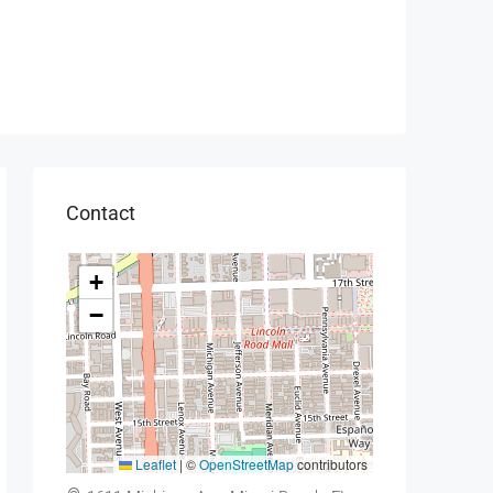
Contact
+
−
Leaflet
|
©
OpenStreetMap
contributors