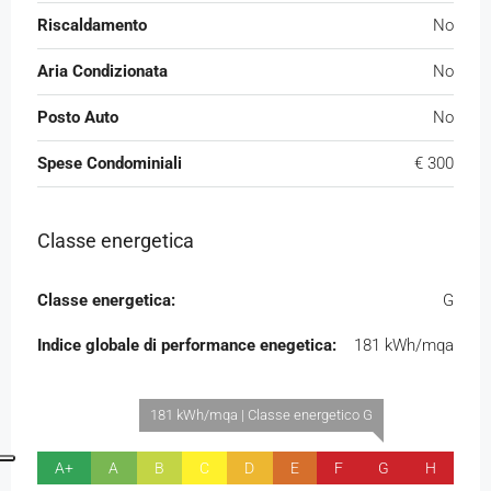
Riscaldamento
No
Aria Condizionata
No
Posto Auto
No
Spese Condominiali
€ 300
Classe energetica
Classe energetica:
G
Indice globale di performance enegetica:
181 kWh/mqa
181 kWh/mqa | Classe energetico G
A+
A
B
C
D
E
F
G
H