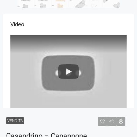
Video
VENDITA
Casandrino – Capannone