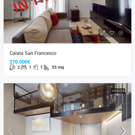
Calata San Francesco
270.000€
2
1
1
55
mq
VENDITA