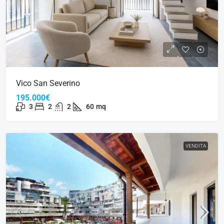
Vico San Severino
195.000€
3
2
2
60
mq
VENDITA