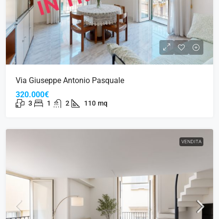
Via Giuseppe Antonio Pasquale
320.000€
3
1
2
110
mq
VENDITA