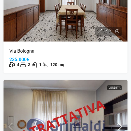
Via Bologna
235.000€
4
3
1
120
mq
VENDITA