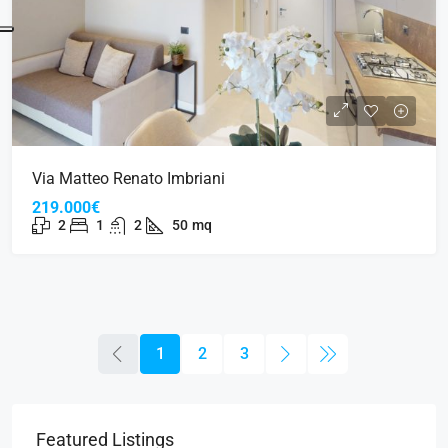
Via Matteo Renato Imbriani
219.000€
2
1
2
50
mq
1
2
3
Featured Listings