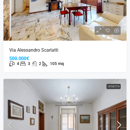
Via Alessandro Scarlatti
500.000€
4
3
2
105
mq
VENDITA