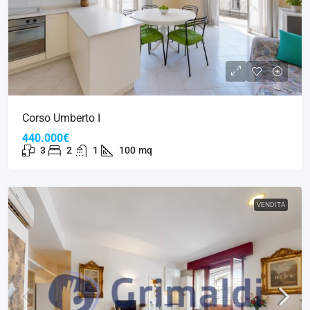
Corso Umberto I
440.000€
3
2
1
100
mq
VENDITA