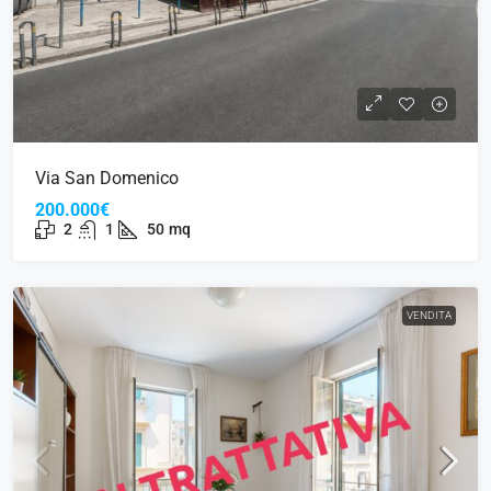
Via San Domenico
200.000€
2
1
50
mq
VENDITA