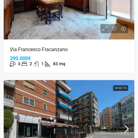
Via Francesco Fracanzano
390.000€
3
2
1
83
mq
VENDITA