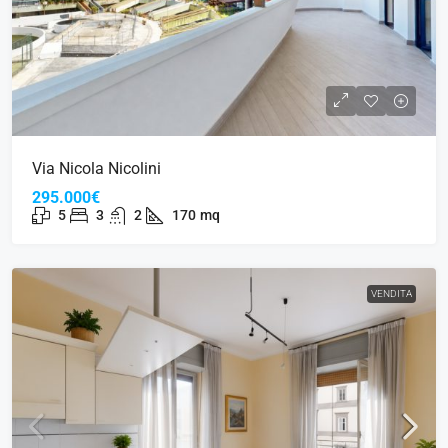
Via Nicola Nicolini
295.000€
5
3
2
170
mq
VENDITA