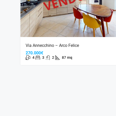
Via Annecchino – Arco Felice
270.000€
4
3
2
87
mq