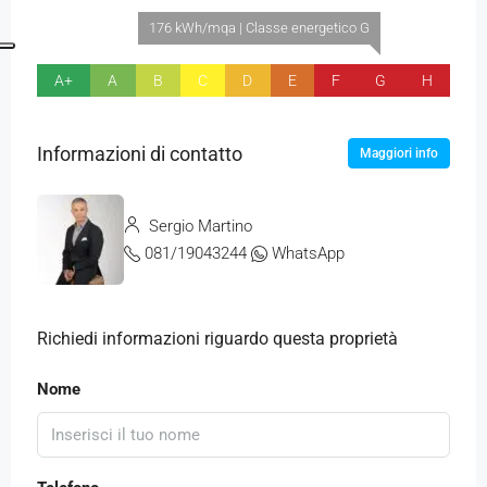
176 kWh/mqa | Classe energetico G
A+
A
B
C
D
E
F
G
H
Informazioni di contatto
Maggiori info
Sergio Martino
081/19043244
WhatsApp
Richiedi informazioni riguardo questa proprietà
Nome