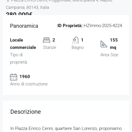
Piazza Enrico Cenni, Poggioreale, Municipalità 4, Napoli,
Campania, 80143, Italia
280.000€
Panoramica
ID Proprietà:
HZImmo-2025-4224
Locale
2
1
155
commerciale
Stanze
Bagno
mq
Tipo di
Area Size
proprietà
1960
Anno di costruzione
Descrizione
In Piazza Enrico Cenni, quartiere San Lorenzo, proponiamo