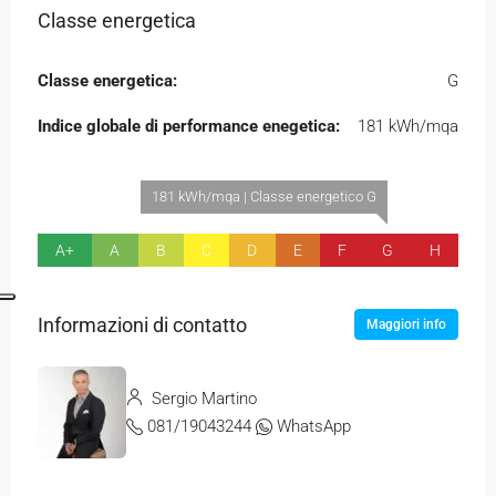
Classe energetica
Classe energetica:
G
Indice globale di performance enegetica:
181 kWh/mqa
181 kWh/mqa | Classe energetico G
A+
A
B
C
D
E
F
G
H
Informazioni di contatto
Maggiori info
Sergio Martino
081/19043244
WhatsApp