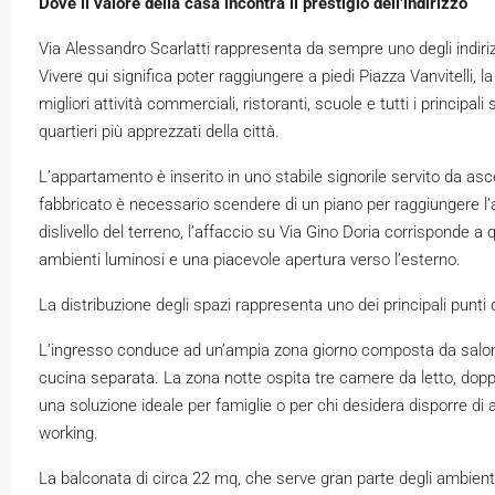
Dove il valore della casa incontra il prestigio dell’indirizzo
Via Alessandro Scarlatti rappresenta da sempre uno degli indirizz
Vivere qui significa poter raggiungere a piedi Piazza Vanvitelli, la
migliori attività commerciali, ristoranti, scuole e tutti i principal
quartieri più apprezzati della città.
L’appartamento è inserito in uno stabile signorile servito da asc
fabbricato è necessario scendere di un piano per raggiungere l’ab
dislivello del terreno, l’affaccio su Via Gino Doria corrisponde a
ambienti luminosi e una piacevole apertura verso l’esterno.
La distribuzione degli spazi rappresenta uno dei principali punti 
L’ingresso conduce ad un’ampia zona giorno composta da salon
cucina separata. La zona notte ospita tre camere da letto, doppi
una soluzione ideale per famiglie o per chi desidera disporre di a
working.
La balconata di circa 22 mq, che serve gran parte degli ambienti