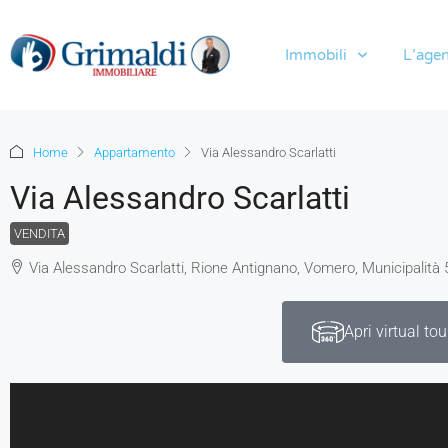
Immobili
L’agen
Home
Appartamento
Via Alessandro Scarlatti
Via Alessandro Scarlatti
VENDITA
Via Alessandro Scarlatti, Rione Antignano, Vomero, Municipalità 5
Apri virtual tou