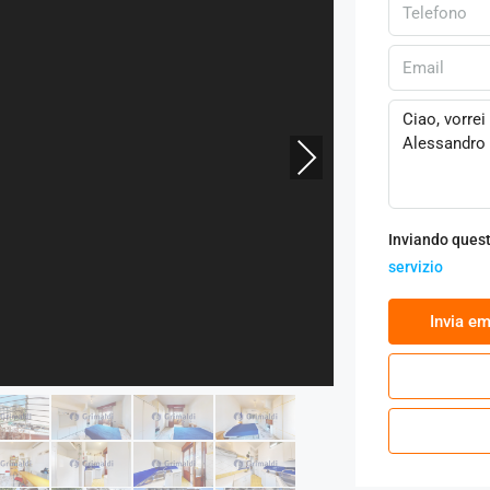
Next
Inviando quest
servizio
‏Invia em