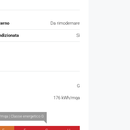
terno
Da rimodernare
ndizionata
Sì
G
176 kWh/mqa
mqa | Classe energetico G