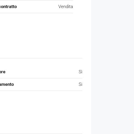
contratto
Vendita
ore
Sì
amento
Si