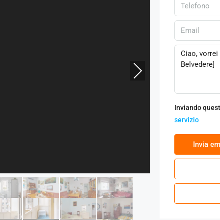
Next
Inviando quest
servizio
‏Invia em