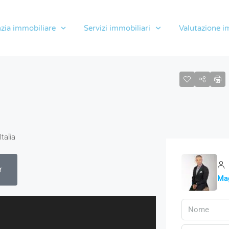
zia immobiliare
Servizi immobiliari
Valutazione i
talia
r
Mag