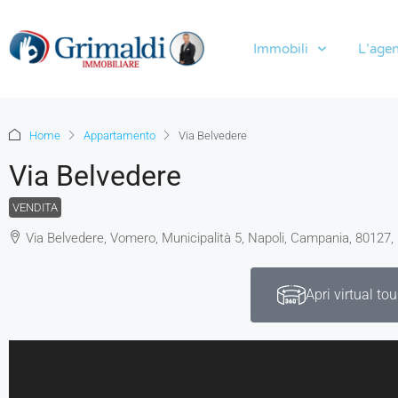
Immobili
L’agen
Home
Appartamento
Via Belvedere
Via Belvedere
VENDITA
Via Belvedere, Vomero, Municipalità 5, Napoli, Campania, 80127, I
Apri virtual tou