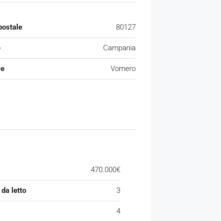
postale
80127
e
Campania
re
Vomero
470.000€
da letto
3
4