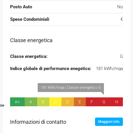
Posto Auto
No
Spese Condominiali
€
Classe energetica
Classe energetica:
G
Indice globale di performance enegetica:
181 kWh/mqa
181 kWh/mqa | Classe energetico G
A+
A
B
C
D
E
F
G
H
Informazioni di contatto
Maggiori info