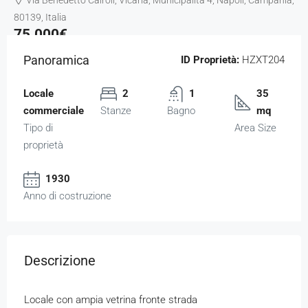
Via Benedetto Cairoli, Vicaria, Municipalità 4, Napoli, Campania,
80139, Italia
75.000€
Panoramica
ID Proprietà:
HZXT204
Locale
2
1
35
commerciale
Stanze
Bagno
mq
Tipo di
Area Size
proprietà
1930
Anno di costruzione
Descrizione
Locale con ampia vetrina fronte strada