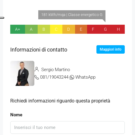
181 kWh/mqa | Classe energetico G
A+
A
B
C
D
E
F
G
H
Informazioni di contatto
Maggiori info
Sergio Martino
081/19043244
WhatsApp
Richiedi informazioni riguardo questa proprietà
Nome