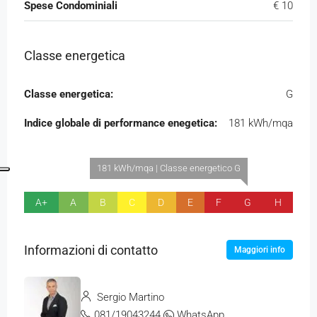
Spese Condominiali
€ 10
Classe energetica
Classe energetica:
G
Indice globale di performance enegetica:
181 kWh/mqa
181 kWh/mqa | Classe energetico G
A+
A
B
C
D
E
F
G
H
Informazioni di contatto
Maggiori info
Sergio Martino
081/19043244
WhatsApp