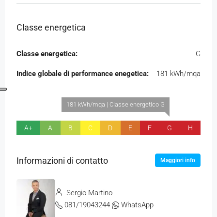
Classe energetica
Classe energetica:
G
Indice globale di performance enegetica:
181 kWh/mqa
181 kWh/mqa | Classe energetico G
A+
A
B
C
D
E
F
G
H
Informazioni di contatto
Maggiori info
Sergio Martino
081/19043244
WhatsApp