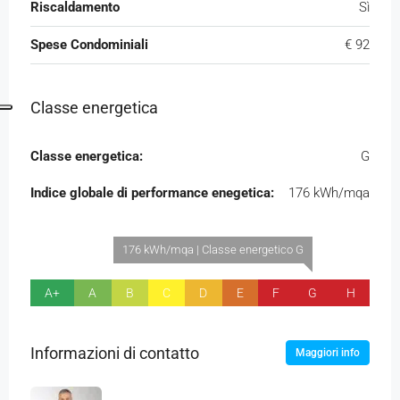
Riscaldamento
Sì
Spese Condominiali
€ 92
Classe energetica
Classe energetica:
G
Indice globale di performance enegetica:
176 kWh/mqa
176 kWh/mqa | Classe energetico G
A+
A
B
C
D
E
F
G
H
Informazioni di contatto
Maggiori info