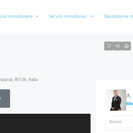
zia immobiliare
Servizi immobiliari
Valutazione i
pania, 80136, Italia
r
Mag