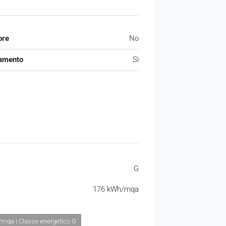
ore
No
amento
Sì
G
176 kWh/mqa
mqa | Classe energetico G