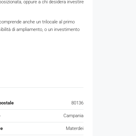
osizionata, oppure a chi desidera investire
he comprende anche un trilocale al primo
ibilità di ampliamento, o un investimento
postale
80136
e
Campania
re
Materdei