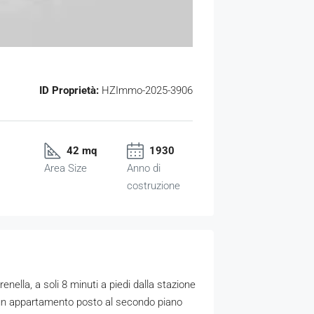
ID Proprietà:
HZImmo-2025-3906
42 mq
1930
Area Size
Anno di
costruzione
renella, a soli 8 minuti a piedi dalla stazione
a un appartamento posto al secondo piano