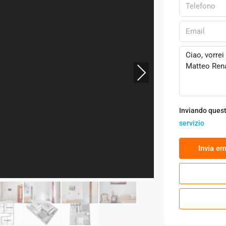
Next
Inviando quest
servizio
‏Invia em