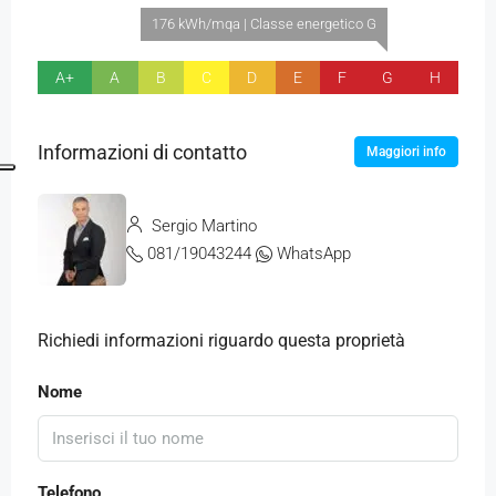
176 kWh/mqa | Classe energetico G
A+
A
B
C
D
E
F
G
H
Informazioni di contatto
Maggiori info
Sergio Martino
081/19043244
WhatsApp
Richiedi informazioni riguardo questa proprietà
Nome
Telefono