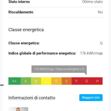
Stato interno
Ottimo stato
Riscaldamento
No
Classe energetica
Classe energetica:
G
Indice globale di performance enegetica:
176 kWh/mqa
176 kWh/mqa | Classe energetico G
A+
A
B
C
D
E
F
G
H
Informazioni di contatto
Maggiori info