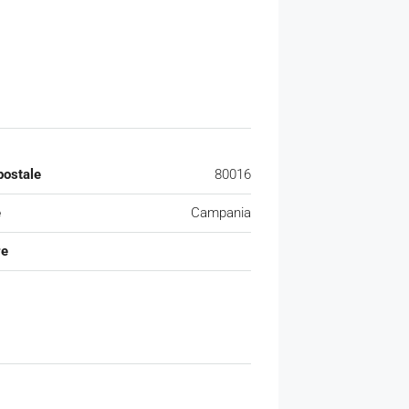
postale
80016
e
Campania
re