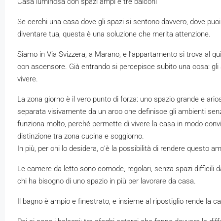
Casa luminosa con spazi ampi e tre balconi
Se cerchi una casa dove gli spazi si sentono davvero, dove puo
diventare tua, questa è una soluzione che merita attenzione.
Siamo in Via Svizzera, a Marano, e l’appartamento si trova al q
con ascensore. Già entrando si percepisce subito una cosa: gli 
vivere.
La zona giorno è il vero punto di forza: uno spazio grande e ari
separata visivamente da un arco che definisce gli ambienti senz
funziona molto, perché permette di vivere la casa in modo co
distinzione tra zona cucina e soggiorno.
In più, per chi lo desidera, c’è la possibilità di rendere questo
Le camere da letto sono comode, regolari, senza spazi difficili da
chi ha bisogno di uno spazio in più per lavorare da casa.
Il bagno è ampio e finestrato, e insieme al ripostiglio rende la casa