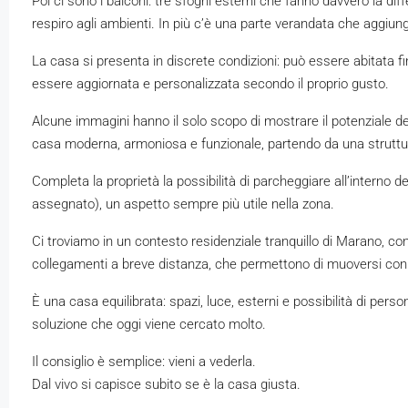
Poi ci sono i balconi: tre sfoghi esterni che fanno davvero la di
respiro agli ambienti. In più c’è una parte verandata che aggiunge
La casa si presenta in discrete condizioni: può essere abitata f
essere aggiornata e personalizzata secondo il proprio gusto.
Alcune immagini hanno il solo scopo di mostrare il potenziale d
casa moderna, armoniosa e funzionale, partendo da una struttura
Completa la proprietà la possibilità di parcheggiare all’interno 
assegnato), un aspetto sempre più utile nella zona.
Ci troviamo in un contesto residenziale tranquillo di Marano, con
collegamenti a breve distanza, che permettono di muoversi con 
È una casa equilibrata: spazi, luce, esterni e possibilità di perso
soluzione che oggi viene cercato molto.
Il consiglio è semplice: vieni a vederla.
Dal vivo si capisce subito se è la casa giusta.