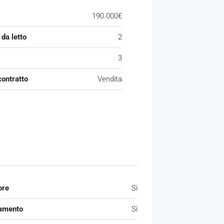
190.000€
da letto
2
3
contratto
Vendita
ore
Sì
amento
Sì