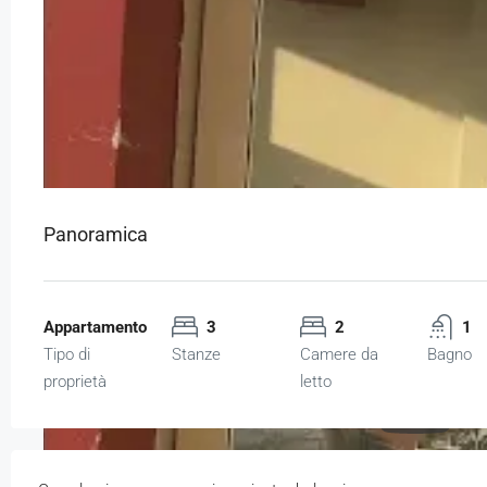
Panoramica
Appartamento
3
2
1
Tipo di
Stanze
Camere da
Bagno
proprietà
letto