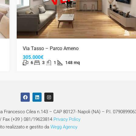
Via Tasso – Parco Ameno
305.000€
6
3
1
148
mq
Via Francesco Cilea n.143 – CAP 80127- Napoli (NA) – P.I. 079089906
 / Fax (+39 ) 081/19623814
Privacy Policy
ito realizzato e gestito da
Wegg Agency