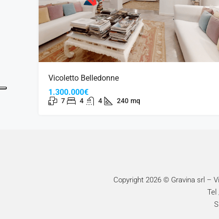
Vicoletto Belledonne
1.300.000€
7
4
4
240
mq
Copyright 2026 © Gravina srl – 
Tel
S