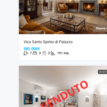
Vico Santo Spirito di Palazzo
985.000€
7
3
2
191
mq
VENDI