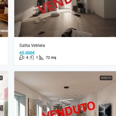
Salita Vetriera
65.000€
4
1
72
mq
TA
VENDITA