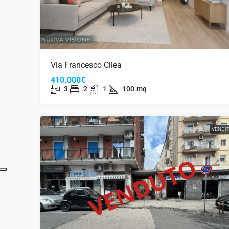
Via Francesco Cilea
410.000€
3
2
1
100
mq
VENDI