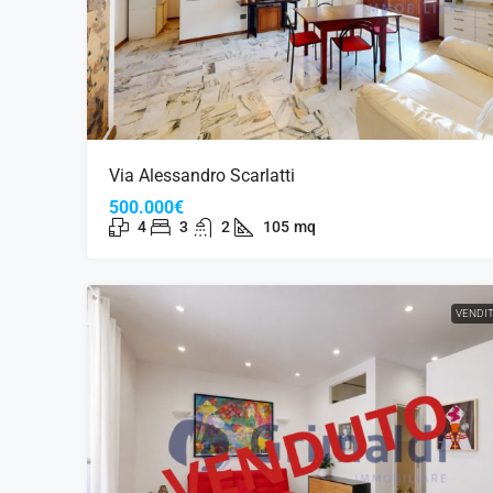
Via Alessandro Scarlatti
500.000€
4
3
2
105
mq
VENDI