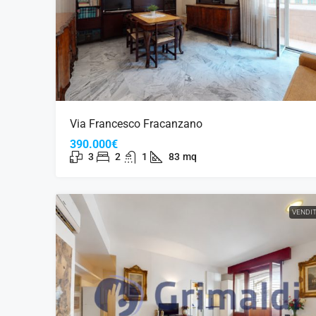
Via Francesco Fracanzano
390.000€
3
2
1
83
mq
VENDI