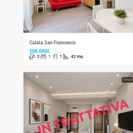
Calata San Francesco
200.000€
2
1
1
42
mq
VENDI