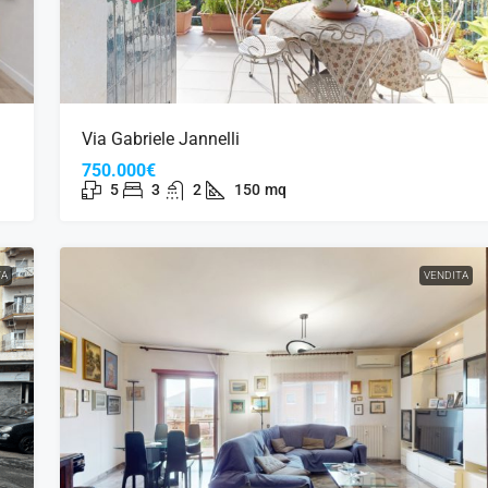
Via Gabriele Jannelli
750.000€
5
3
2
150
mq
TA
VENDITA