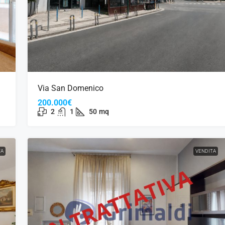
Via San Domenico
200.000€
2
1
50
mq
TA
VENDITA