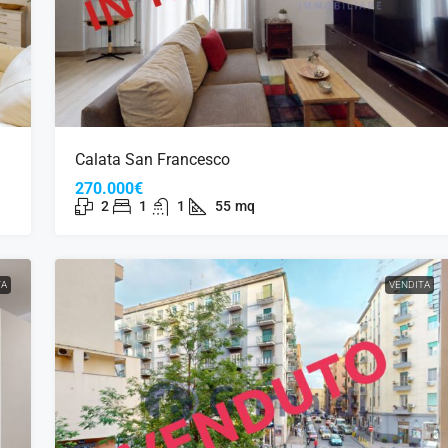
Calata San Francesco
270.000€
2
1
1
55
mq
TA
VENDITA