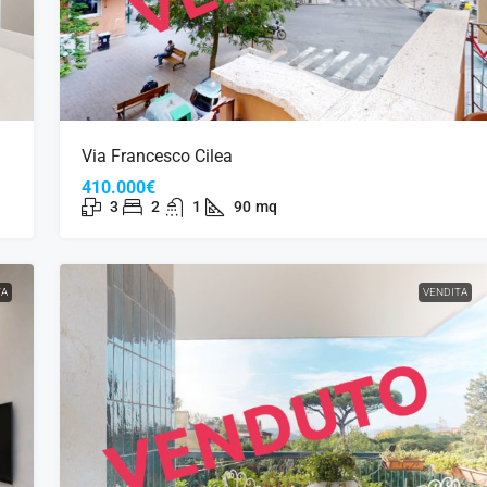
Via Francesco Cilea
410.000€
3
2
1
90
mq
TA
VENDITA