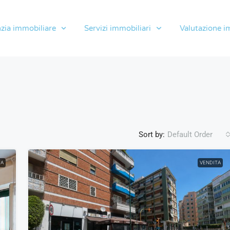
zia immobiliare
Servizi immobiliari
Valutazione i
Sort by:
Default Order
TA
VENDITA