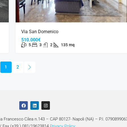
Via San Domenico
510.000€
5
3
2
135
mq
1
2
Via Francesco Cilea n.143 – CAP 80127- Napoli (NA) – P.I. 079089906
 / Fax (+39 ) 081/19623814
Privacy Policy