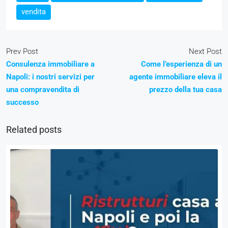
vendita
Prev Post
Next Post
Consulenza immobiliare a
Come l’esperienza di un
Napoli: i nostri servizi per
agente immobiliare eleva il
una compravendita di
prezzo della tua casa
successo
Related posts