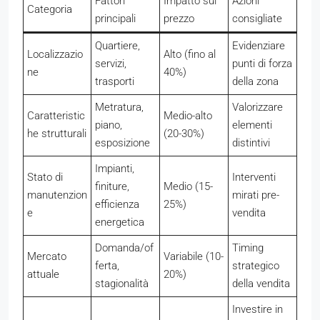
Fattori
Impatto sul
Azioni
Categoria
principali
prezzo
consigliate
Quartiere,
Evidenziare
Localizzazio
Alto (fino al
servizi,
punti di forza
ne
40%)
trasporti
della zona
Metratura,
Valorizzare
Caratteristic
Medio-alto
piano,
elementi
he strutturali
(20-30%)
esposizione
distintivi
Impianti,
Stato di
Interventi
finiture,
Medio (15-
manutenzion
mirati pre-
efficienza
25%)
e
vendita
energetica
Domanda/of
Timing
Mercato
Variabile (10-
ferta,
strategico
attuale
20%)
stagionalità
della vendita
Investire in