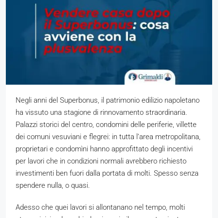
Negli anni del Superbonus, il patrimonio edilizio napoletano
ha vissuto una stagione di rinnovamento straordinaria.
Palazzi storici del centro, condomini delle periferie, villette
dei comuni vesuviani e flegrei: in tutta l’area metropolitana,
proprietari e condomìni hanno approfittato degli incentivi
per lavori che in condizioni normali avrebbero richiesto
investimenti ben fuori dalla portata di molti. Spesso senza
spendere nulla, o quasi.
Adesso che quei lavori si allontanano nel tempo, molti