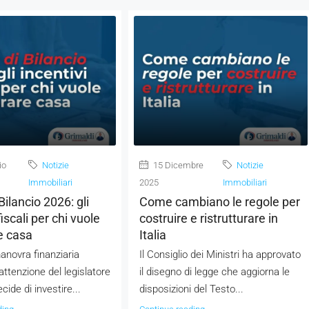
io
Notizie
15 Dicembre
Notizie
Immobiliari
2025
Immobiliari
Bilancio 2026: gli
Come cambiano le regole per
fiscali per chi vuole
costruire e ristrutturare in
e casa
Italia
novra finanziaria
Il Consiglio dei Ministri ha approvato
attenzione del legislatore
il disegno di legge che aggiorna le
cide di investire...
disposizioni del Testo...