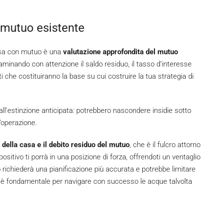
l mutuo esistente
casa con mutuo è una
valutazione approfondita del
mutuo
saminando con attenzione il saldo residuo, il tasso d’interesse
i che costituiranno la base su cui costruire la tua strategia di
 all’estinzione anticipata: potrebbero nascondere insidie sotto
l’operazione.
o della casa e il debito residuo del mutuo
, che è il fulcro attorno
positivo ti porrà in una posizione di forza, offrendoti un ventaglio
o richiederà una pianificazione più accurata e potrebbe limitare
o è fondamentale per navigare con successo le acque talvolta