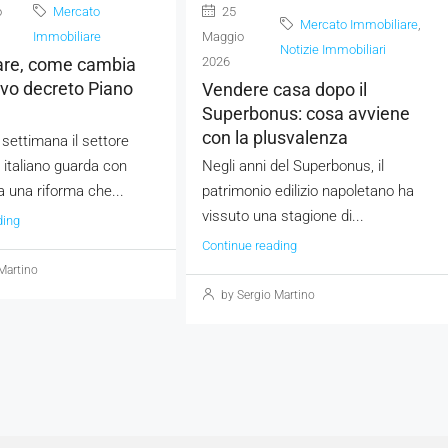
o
Mercato
25
Mercato Immobiliare
,
Immobiliare
Maggio
Notizie Immobiliari
are, come cambia
2026
ovo decreto Piano
Vendere casa dopo il
Superbonus: cosa avviene
con la plusvalenza
settimana il settore
 italiano guarda con
Negli anni del Superbonus, il
a una riforma che...
patrimonio edilizio napoletano ha
vissuto una stagione di...
ding
Continue reading
Martino
by Sergio Martino