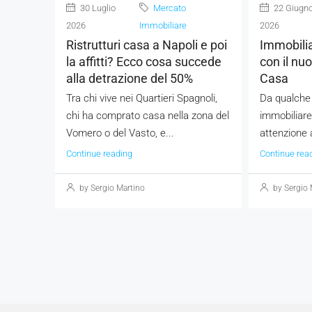
30 Luglio
Mercato
22 Giugn
2026
Immobiliare
2026
Ristrutturi casa a Napoli e poi
Immobili
la affitti? Ecco cosa succede
con il nu
alla detrazione del 50%
Casa
Tra chi vive nei Quartieri Spagnoli,
Da qualche 
chi ha comprato casa nella zona del
immobiliare
Vomero o del Vasto, e...
attenzione 
Continue reading
Continue rea
by Sergio Martino
by Sergio 