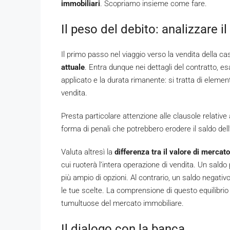
immobiliari
. Scopriamo insieme come fare.
Il peso del debito: analizzare i
Il primo passo nel viaggio verso la vendita della 
attuale
. Entra dunque nei dettagli del contratto, e
applicato e la durata rimanente: si tratta di element
vendita.
Presta particolare attenzione alle clausole relative
forma di penali che potrebbero erodere il saldo del
Valuta altresì la
differenza tra il valore di mercat
cui ruoterà l’intera operazione di vendita. Un saldo 
più ampio di opzioni. Al contrario, un saldo negativ
le tue scelte. La comprensione di questo equilibri
tumultuose del mercato immobiliare.
Il dialogo con la banca