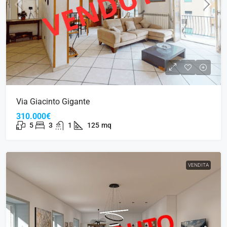
Via Giacinto Gigante
310.000€
5
3
1
125
mq
VENDITA