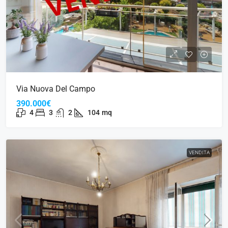
Via Nuova Del Campo
390.000€
4
3
2
104
mq
VENDITA