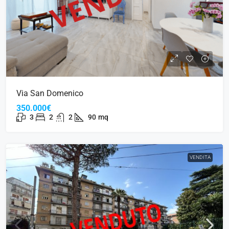
Via San Domenico
350.000€
3
2
2
90
mq
VENDITA