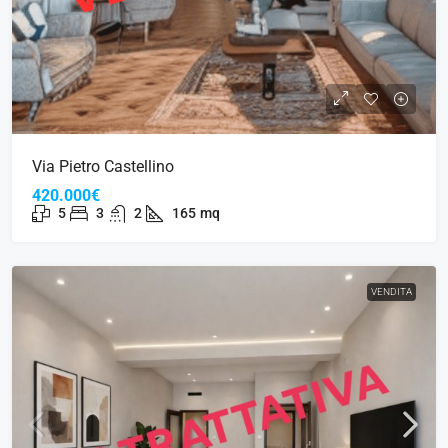
Via Pietro Castellino
420.000€
5
3
2
165
mq
VENDITA