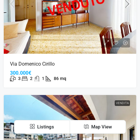
Via Domenico Cirillo
300.000€
3
2
1
86
mq
VENDITA
Listings
Map View