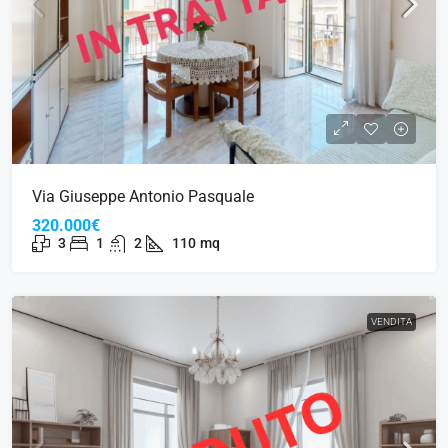
Via Giuseppe Antonio Pasquale
320.000€
3
1
2
110
mq
VENDITA