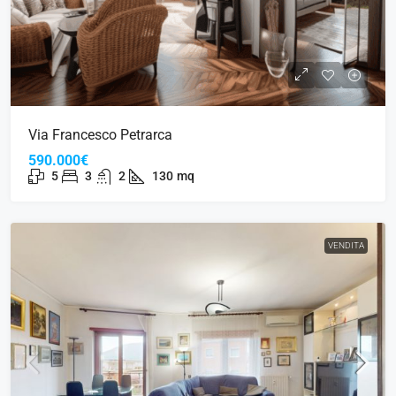
Via Francesco Petrarca
590.000€
5
3
2
130
mq
VENDITA