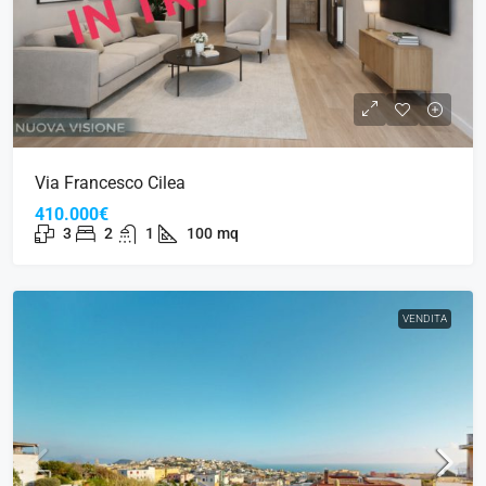
Via Francesco Cilea
410.000€
3
2
1
100
mq
VENDITA