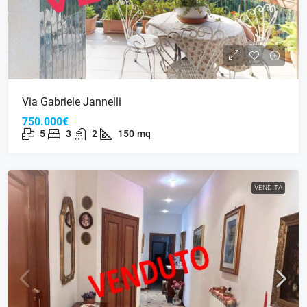
Via Gabriele Jannelli
750.000€
5
3
2
150
mq
VENDITA