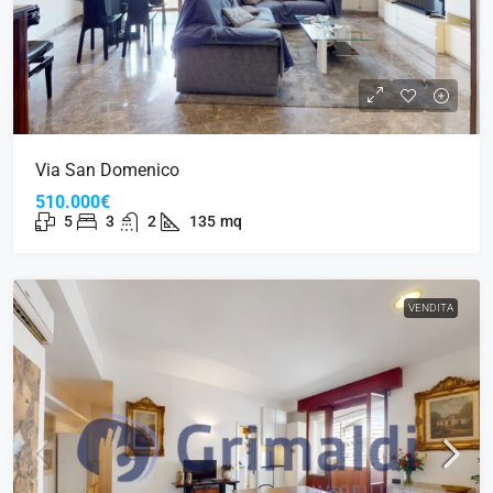
Via San Domenico
510.000€
5
3
2
135
mq
VENDITA