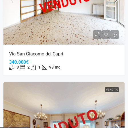
Via San Giacomo dei Capri
340.000€
3
2
1
98
mq
VENDITA