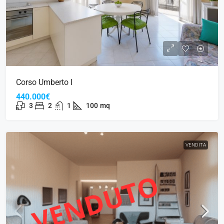
Corso Umberto I
440.000€
3
2
1
100
mq
VENDITA