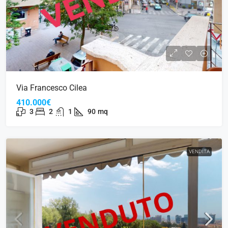
Via Francesco Cilea
410.000€
3
2
1
90
mq
VENDITA