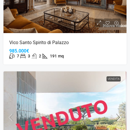
Vico Santo Spirito di Palazzo
985.000€
7
3
2
191
mq
VENDITA