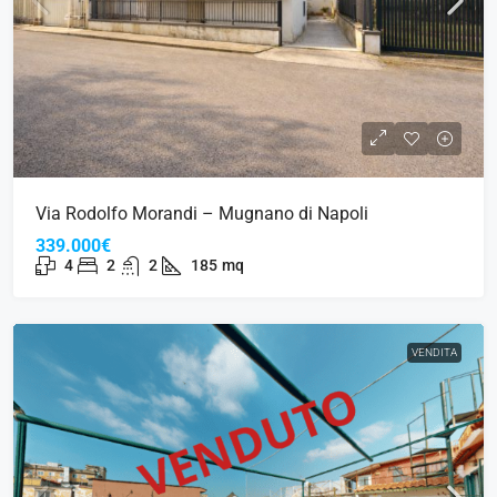
Via Rodolfo Morandi – Mugnano di Napoli
339.000€
4
2
2
185
mq
VENDITA