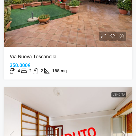
Via Nuova Toscanella
350.000€
4
2
2
185
mq
VENDITA