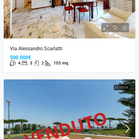
Via Alessandro Scarlatti
500.000€
4
3
2
105
mq
VENDITA