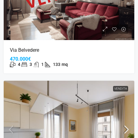
Via Belvedere
470.000€
4
3
1
133
mq
VENDITA