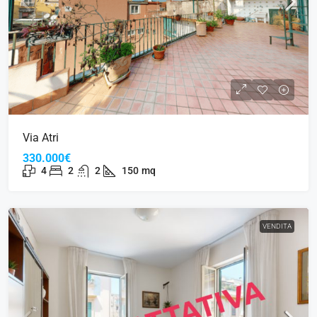
Via Atri
330.000€
4
2
2
150
mq
VENDITA