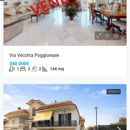
Via Vecchia Poggioreale
340.000€
1
2
2
144
mq
VENDITA