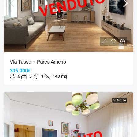
Via Tasso – Parco Ameno
305.000€
6
3
1
148
mq
VENDITA