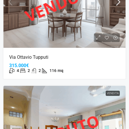
Via Ottavio Tupputi
315.000€
4
2
2
116
mq
VENDITA