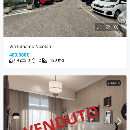
Via Edoardo Nicolardi
480.000€
4
3
2
120
mq
VENDITA