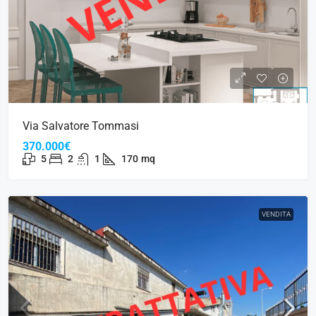
Via Salvatore Tommasi
370.000€
5
2
1
170
mq
VENDITA