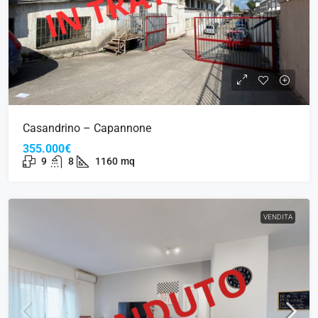
Casandrino – Capannone
355.000€
9
8
1160
mq
VENDITA