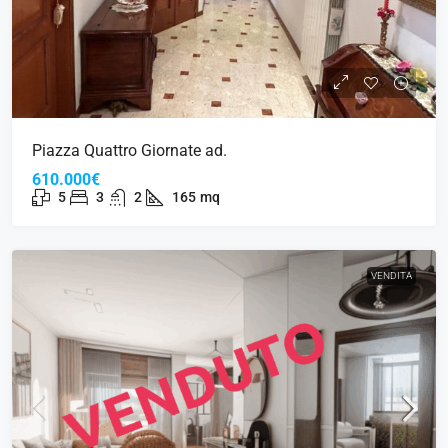
Piazza Quattro Giornate ad.
610.000€
5
3
2
165
mq
VENDITA