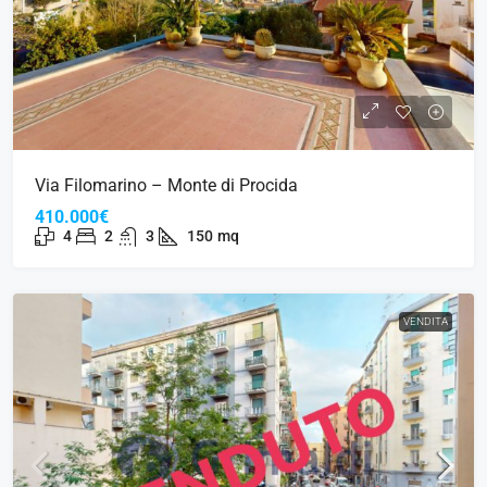
Via Filomarino – Monte di Procida
410.000€
4
2
3
150
mq
VENDITA