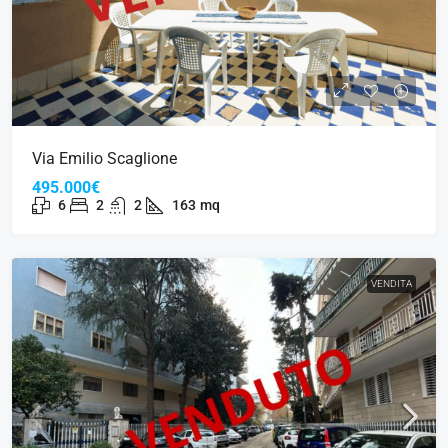
Via Emilio Scaglione
495.000€
6
2
2
163
mq
VENDITA