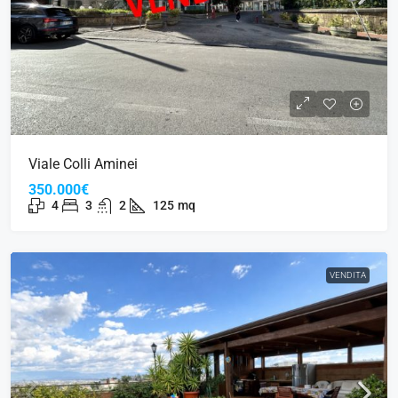
Viale Colli Aminei
350.000€
4
3
2
125
mq
VENDITA