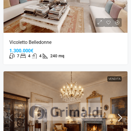
Vicoletto Belledonne
1.300.000€
7
4
4
240
mq
VENDITA