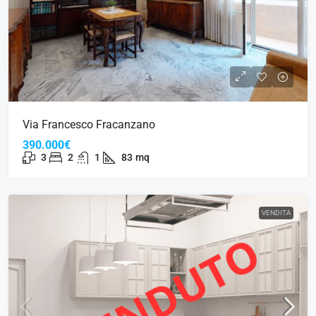
Via Francesco Fracanzano
390.000€
3
2
1
83
mq
VENDITA